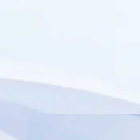
import { authentication } from 'wix-members';