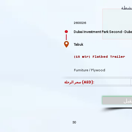
نشطة
سعر الرحلة (AED):
قبل
30